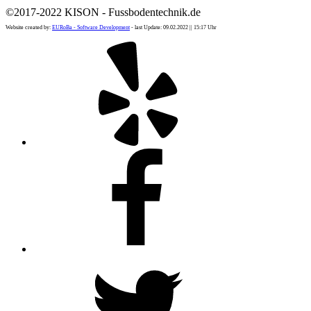
©2017-2022 KISON - Fussbodentechnik.de
Website created by:
EURoBa - Software Development
- last Update: 09.02.2022 || 15:17 Uhr
Yelp
Facebook
Twitter