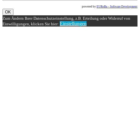
powered by
EURoBa – Software Development
OK
Zum Ändern Ihrer Datenschutzeinstellung, z.B. Erteilung oder Widerruf von
Einstellungen
Einwilligungen, klicken Sie hier: