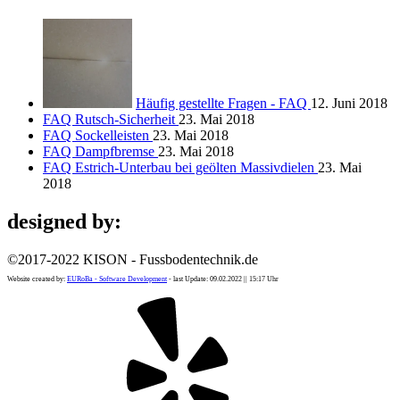
Häufig gestellte Fragen - FAQ
12. Juni 2018
FAQ Rutsch-Sicherheit
23. Mai 2018
FAQ Sockelleisten
23. Mai 2018
FAQ Dampfbremse
23. Mai 2018
FAQ Estrich-Unterbau bei geölten Massivdielen
23. Mai
2018
designed by:
©2017-2022 KISON - Fussbodentechnik.de
Website created by:
EURoBa - Software Development
- last Update: 09.02.2022 || 15:17 Uhr
Yelp