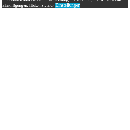
Zum Ändern Ihrer Datenschutzeinstellung, z.B. Erteilung oder Widerruf von
Einstellungen
Einwilligungen, klicken Sie hier: