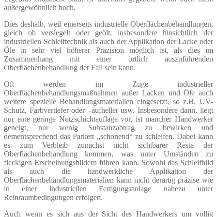
außergewöhnlich hoch.
Dies deshalb, weil einerseits industrielle Oberflächenbehandlungen,
gleich ob versiegelt oder geölt, insbesondere hinsichtlich der
industriellen Schleiftechnik als auch der Applikation der Lacke oder
Öle in sehr viel höherer Präzision möglich ist, als dies im
Zusammenhang mit einer örtlich auszuführenden
Oberflächenbehandlung der Fall sein kann.
Oft werden im Zuge industrieller
Oberflächenbehandlungsmaßnahmen außer Lacken und Öle auch
weitere spezielle Behandlungsmaterialien eingesetzt, so z.B. UV-
Schutz, Farbvertiefer oder –aufheller usw. Insbesondere dann, liegt
nur eine geringe Nutzschichtauflage vor, ist mancher Handwerker
geneigt, nur wenig Substanzabtrag zu bewirken und
dementsprechend das Parkett „schonend“ zu schleifen. Dabei kann
es zum Verbleib zunächst nicht sichtbarer Reste der
Oberflächenbehandlung kommen, was unter Umständen zu
fleckigen Erscheinungsbildern führen kann. Sowohl das Schleifbild
als auch die handwerkliche Applikation der
Oberflächenbehandlungsmaterialien kann nicht derartig präzise wie
in einer industriellen Fertigungsanlage nahezu unter
Reinraumbedingungen erfolgen.
Auch wenn es sich aus der Sicht des Handwerkers um völlig